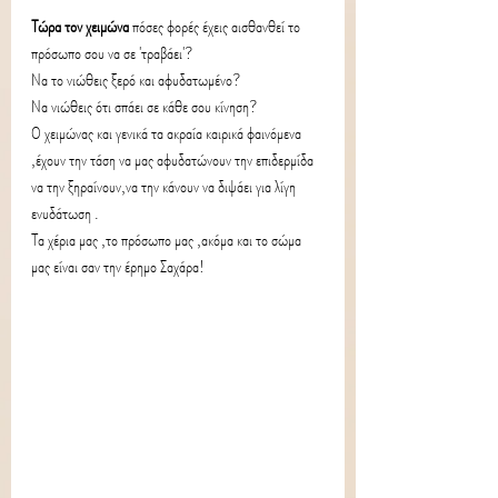
Τώρα τον χειμώνα 
πόσες φορές έχεις αισθανθεί το 
πρόσωπο σου να σε 'τραβάει'?
Να το νιώθεις ξερό και αφυδατωμένο?
Να νιώθεις ότι σπάει σε κάθε σου κίνηση?
Ο χειμώνας και γενικά τα ακραία καιρικά φαινόμενα 
,έχουν την τάση να μας αφυδατώνουν την επιδερμίδα 
να την ξηραίνουν,να την κάνουν να διψάει για λίγη 
ενυδάτωση .
Τα χέρια μας ,το πρόσωπο μας ,ακόμα και το σώμα 
μας είναι σαν την έρημο Σαχάρα!