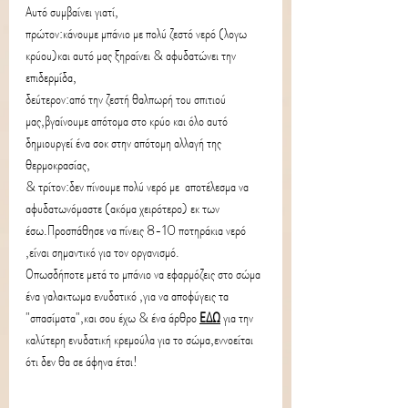
Αυτό συμβαίνει γιατί,
πρώτον:
κάνουμε μπάνιο με πολύ ζεστό νερό (λογω 
κρύου)και αυτό μας ξηραίνει & αφυδατώνει την 
επιδερμίδα,
δεύτερον:
από την ζεστή θαλπωρή του σπιτιού 
μας,βγαίνουμε απότομα στο κρύο και όλο αυτό 
δημιουργεί ένα σοκ στην απότομη αλλαγή της 
θερμοκρασίας,
& τρίτον:
δεν πίνουμε πολύ νερό με  αποτέλεσμα να 
αφυδατωνόμαστε (ακόμα χειρότερο) εκ των 
έσω.Προσπάθησε να πίνεις 8-10 ποτηράκια νερό 
,είναι σημαντικό για τον οργανισμό.
Οπωσδήποτε μετά το μπάνιο να εφαρμόζεις στο σώμα 
ένα γαλακτωμα ενυδατικό ,για να αποφύγεις τα 
"σπασίματα",και σου έχω & ένα άρθρο 
ΕΔΩ
για την 
καλύτερη ενυδατική κρεμούλα για το σώμα,εννοείται 
ότι δεν θα σε άφηνα έτσι!