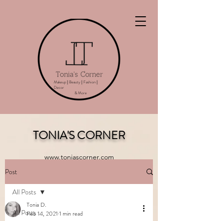
Makeup
|
Beauty
|
Fashion
|
Decor
& More
TONIA'S CORNER
www.toniascorner.com
Post
All Posts
Tonia D.
All Posts
Feb 14, 2021
1 min read