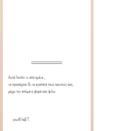
Αυτά λοιπόν κι από εμένα ,
να προσέχετε & να αγαπάτε τους εαυτούς σας,
μέχρι την επόμενη φορά σας φιλώ
     γουιθ λαβ Τ.