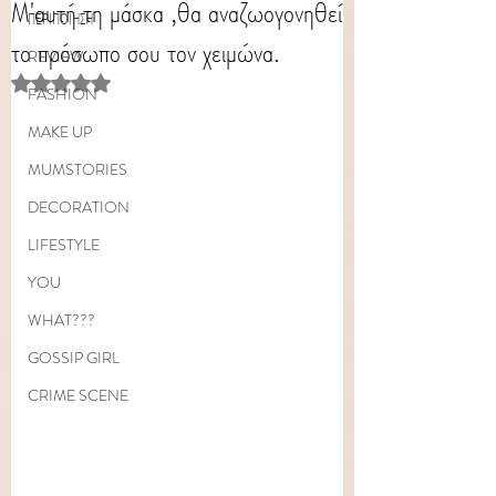
Μ'αυτή τη μάσκα ,θα αναζωογονηθεί
ΠΕΡΙΠΟΙΗΣΗ
το πρόσωπο σου τον χειμώνα.
REVIEW
Rated NaN out of 5 stars.
FASHION
MAKE UP
MUMSTORIES
DECORATION
LIFESTYLE
YOU
WHAT???
GOSSIP GIRL
CRIME SCENE