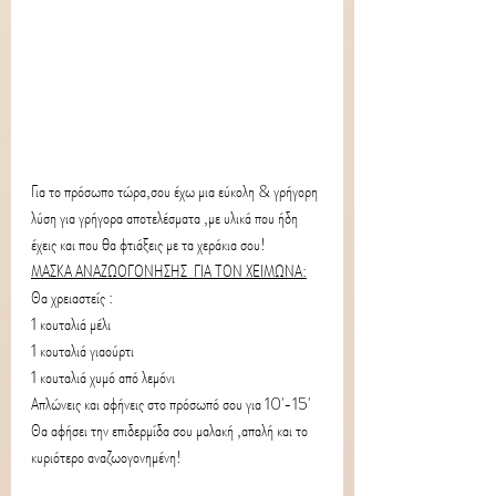
Για το πρόσωπο τώρα,σου έχω μια εύκολη & γρήγορη 
λύση για γρήγορα αποτελέσματα ,με υλικά που ήδη 
έχεις και που θα φτιάξεις με τα χεράκια σου!
ΜΑΣΚΑ ΑΝΑΖΩΟΓΟΝΗΣΗΣ  ΓΙΑ ΤΟΝ ΧΕΙΜΩΝΑ:
Θα χρειαστείς :
1 κουταλιά μέλι 
1 κουταλιά γιαούρτι
1 κουταλιά χυμό από λεμόνι
Απλώνεις και αφήνεις στο πρόσωπό σου για 10'-15'
Θα αφήσει την επιδερμίδα σου μαλακή ,απαλή και το 
κυριότερο αναζωογονημένη!