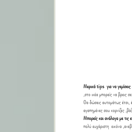
Μερικά tips  για να γεμίσεις 
,στο ικέα μπορείς να βρεις 
Θα δώσεις αυτομάτως έτσι, έν
αγαπημένες σου κορνίζες ,βάζ
Μπορείς και ανάλογα με τις ε
πολύ ευχάριστη  εικόνα ,ανεβ