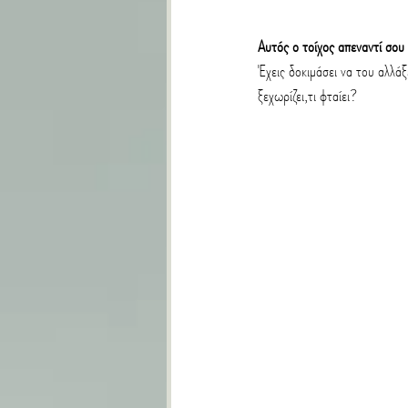
Αυτός ο τοίχος απεναντί σου 
Έχεις δοκιμάσει να του αλλάξ
ξεχωρίζει,τι φταίει?