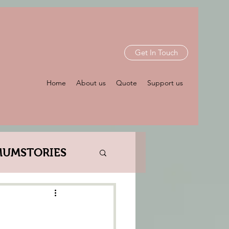
Get In Touch
Home
About us
Quote
Support us
MUMSTORIES
RL