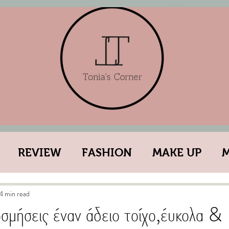
REVIEW
FASHION
MAKE UP
ESTYLE
YOU
WHAT???
GOSSIP GI
4 min read
σμήσεις έναν άδειο τοίχο,έυκολα &