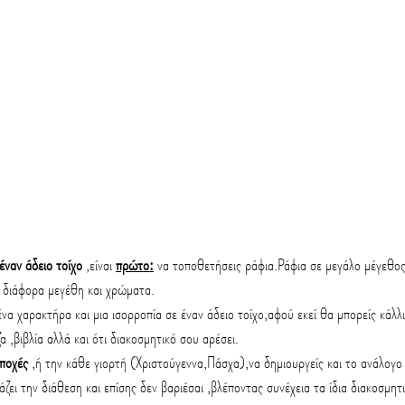
έναν άδειο τοίχο
 ,είναι 
πρώτο:
 να τοποθετήσεις ράφια.Ράφια σε μεγάλο μέγεθος
σε διάφορα μεγέθη και χρώματα.
α χαρακτήρα και μια ισορροπία σε έναν άδειο τοίχο,αφού εκεί θα μπορείς κάλλισ
α ,βιβλία αλλά και ότι διακοσμητικό σου αρέσει.
ποχές 
,ή την κάθε γιορτή (Χριστούγεννα,Πάσχα),να δημιουργείς και το ανάλ
άζει την διάθεση και επίσης δεν βαριέσαι ,βλέποντας συνέχεια τα ίδια διακοσμητ