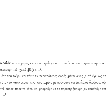
ο σαλόνι 
που ο χώρος είναι πιο μεγάλος από το υπόλοιπο σπίτι,έχουμε την τάση
διακοσμητικά ,χαλιά ,βάζα κ.τ.λ.
μέση του τοίχου και πάνω τις περισσότερες φορές ,μένει κενός ,αυτό έχει ως α
ά όταν το κάτω μέρος  είναι φορτωμένο με πράγματα και έπιπλά,σε διάφορες υφέ
εί 'βάρος' προς τα κάτω και μπορούμε να το παρατηρήσουμε ,αν σταθούμε στ
ατιά!