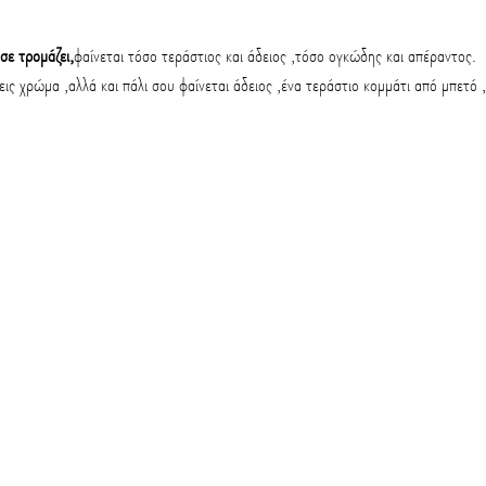
σε τρομάζει,
φαίνεται τόσο τεράστιος και άδειος ,τόσο ογκώδης και απέραντος.
εις χρώμα ,αλλά και πάλι σου φαίνεται άδειος ,ένα τεράστιο κομμάτι από μπετό ,