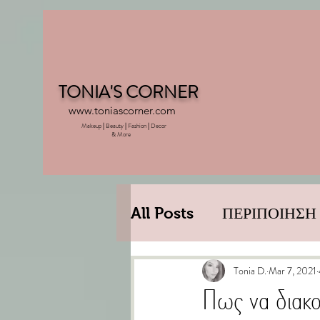
TONIA'S CORNER
www.toniascorner.com
Makeup
|
Beauty
|
Fashion
|
Decor
& More
All Posts
ΠΕΡΙΠΟΙΗΣΗ
DECORATION
LIF
Tonia D.
Mar 7, 2021
Πως να διακο