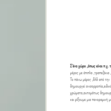
Σ'ένα χώρο ,όπως είναι π.χ. τ
μέρος με έπιπλα ,τραπεζάκια ,
Το πάνω μέρος ,δλδ από την 
δημιουργεί ανισορροπία,ειδικ
χρώματα,αυτομάτως δημιουργ
και ρίξουμε μια πανοραμική μ