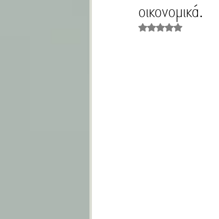
οικονομικά.
CRIME SCENE
Rated NaN out of 5 st