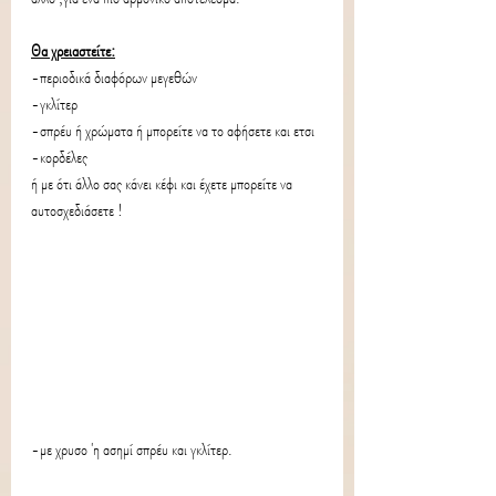
Θα χρειαστείτε:
-περιοδικά διαφόρων μεγεθών
-γκλίτερ
-σπρέυ ή χρώματα ή μπορείτε να το αφήσετε και ετσι
-κορδέλες
ή με ότι άλλο σας κάνει κέφι και έχετε μπορείτε να 
αυτοσχεδιάσετε !
-με χρυσο 'η ασημί σπρέυ και γκλίτερ.