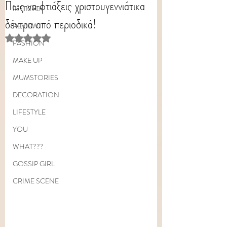
Πως να φτιάξεις χριστουγεννιάτικα
ΠΕΡΙΠΟΙΗΣΗ
δέντρα από περιοδικά!
REVIEW
Rated NaN out of 5 stars.
FASHION
MAKE UP
MUMSTORIES
DECORATION
LIFESTYLE
YOU
WHAT???
GOSSIP GIRL
CRIME SCENE