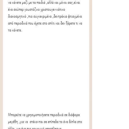
να κάνετε μαζί με τα παιδιά ,αλλά και μόνοι σας,είναι 
ένα σούπερ γουστόζικο χριστουγεννιάτικο 
διακοσμητικό ,πιο συγκεκριμένα ,δεντράκια φτιαγμένα 
από περιοδικά που έχετε στο σπίτι και δεν ξέρετε τι να 
τα κάνετε.
Μπορείτε να χρησιμοποιήσετε περιοδικά σε διάφορα 
μεγέθη ,για να  στέκονται σε επίπεδα το ένα δίπλα στο 
άλλο ,για ένα πιο αρμονικό αποτέλεσμα.