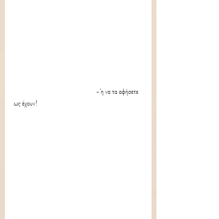
                                                        -'η να τα αφήσετε 
ως έχουν!