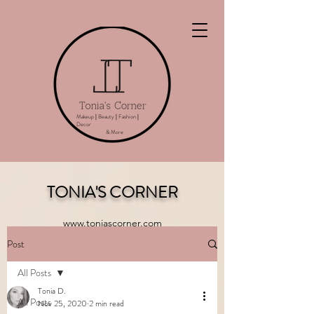
Makeup
|
Beauty
|
Fashion
|
Decor
& More
TONIA'S CORNER
www.toniascorner.com
Post
All Posts
Tonia D.
All Posts
Nov 25, 2020
2 min read