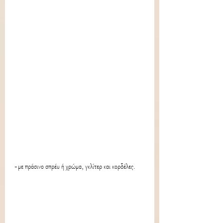
-με πράσινο σπρέυ ή χρώμα, γκλίτερ και κορδέλες.