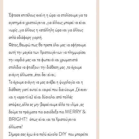
Έφτασε
 επιτέλους εκείνη η ώρα να στολίσουμε για τα 
αγαπημένα χριστούγεννα ,για άλλους μπορεί να είναι 
νωρίς ,για άλλους η κατάλληλη ώρα και για άλλους 
απλά αδιάφορη γιορτή.
Φέτος,θεωρώ πως θα πρεπε όλοι μας να αφήσουμε 
αυτή την μαγεία των Χριστουγέννων να πλημμυρίσει 
την καρδιά μας και τα φωτεινά και χρωματιστά 
στολίδια να φτιάξουν την διάθεση μας ,το έχουμε 
ανάγκη άλλωστε ,έτσι δεν είναι;
Το έχουμε ανάγκη να μας ανέβει η ψυχολογία και η 
διάθεση γιατί αυτοί οι καιροί που διανύουμε ,(ένεκεν 
και η καραντίνα) είναι δύσκολοι από πολλές 
απόψεις,αλλα ας μην βαραίνουμε άλλο το κλίμα ,ας 
δούμε τα πράγματα πιο αισιόδοξα πιο MERRY & 
BRIGHT!  όπως είναι και τα Χριστούγεννα 
άλλωστε!
Σήμερα σας έχω ένα πολύ εύκολο DIY  που μπορείτε 