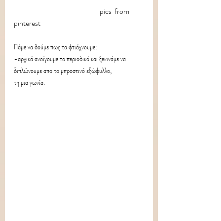
                                                          pics  from 
pinterest
Πάμε να δούμε πως τα φτιάχνουμε:
-αρχικά ανοίγουμε το περιοδικό και ξεκινάμε να 
διπλώνουμε απο το μπροστινό εξώφυλλο,
τη μια γωνία.