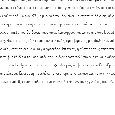
ν που το κάνει στατικό και επίμονο, το body mist παίζει με την έννοια του «
ελαίων από 1% έως 3%, η μυρωδιά του δεν είναι μια επιθετική δήλωση, αλλά έ
ακτηριστικά που απογειώνουν αυτά τα προϊόντα είναι η πολυλειτουργικότητά τ
dy mists που θα δούμε παρακάτω, λειτουργούν και ως το απόλυτο beauty
 εκχυλίσματα μεταξιού ή καταπραϋντική 
αλόη
, προσφέροντας μια αίσθηση ενυδ
αλοκαίρι, όταν το δέρμα διψά για φρεσκάδα. Επιπλέον, η σύστασή τους επιτρέπε
με τα φυσικά έλαια του δέρματός σας με έναν τρόπο πολύ πιο φυσικό και ανάλα
ότι το ίδιο body mist μπορεί να μυρίζει ελαφρώς διαφορετικά σε κάθε άνθρω
αποτέλεσμα. Είναι αυτή η ευελιξία, το να μπορείτε να ψεκαστείτε «από την κεφα
α έχει αναδείξει στον απόλυτο πρωταγωνιστή της σύγχρονης γυναίκας που θέλει