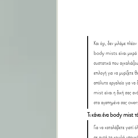
Και όχι, δεν μιλάμε πλέο
body mists είναι μικρά 
συστατικά που αγκαλιάζου
επιλογή για να μυρίζετε 
απόλυτο εργαλείο για να
mist είναι η δική σας α
στα αγαπημένα σας over
Τι κάνει ένα body mist τ
Για να καταλάβετε γιατί 
σε αυτά τα κομψά μπουκά