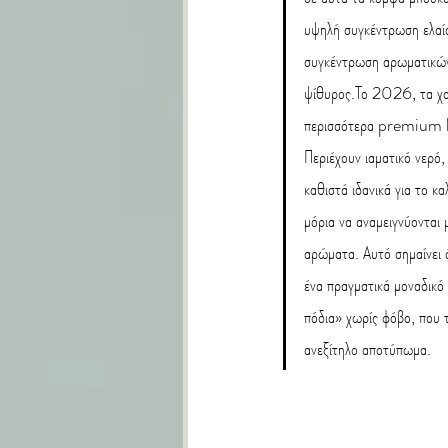
υψηλή συγκέντρωση ελαίω
συγκέντρωση αρωματικών 
ψίθυρος.Το 2026, τα χαρ
περισσότερα premium bo
Περιέχουν ιαματικό νερό,
καθιστά ιδανικά για το κ
μόρια να αναμειγνύονται 
αρώματα. Αυτό σημαίνει 
ένα πραγματικά μοναδικό 
πόδια» χωρίς φόβο, που τ
ανεξίτηλο αποτύπωμα.