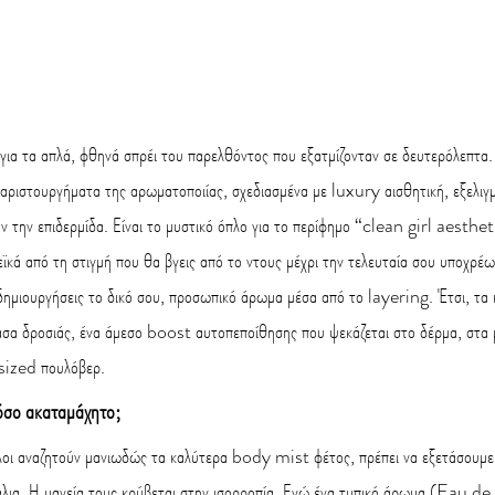
ν για τα απλά, φθηνά σπρέι του παρελθόντος που εξατμίζονταν σε δευτερόλεπτα.
αριστουργήματα της αρωματοποιίας, σχεδιασμένα με luxury αισθητική, εξελιγμ
ν την επιδερμίδα. Είναι το μυστικό όπλο για το περίφημο “clean girl aesthet
θεϊκά από τη στιγμή που θα βγεις από το ντους μέχρι την τελευταία σου υποχρέω
 δημιουργήσεις το δικό σου, προσωπικό άρωμα μέσα από το layering. Έτσι, τ
νάσα δροσιάς, ένα άμεσο boost αυτοπεποίθησης που ψεκάζεται στο δέρμα, στα μ
sized πουλόβερ.
όσο ακαταμάχητο;
όλοι αναζητούν μανιωδώς τα καλύτερα body mist φέτος, πρέπει να εξετάσουμε 
λια. Η μαγεία τους κρύβεται στην ισορροπία. Ενώ ένα τυπικό άρωμα (Eau d