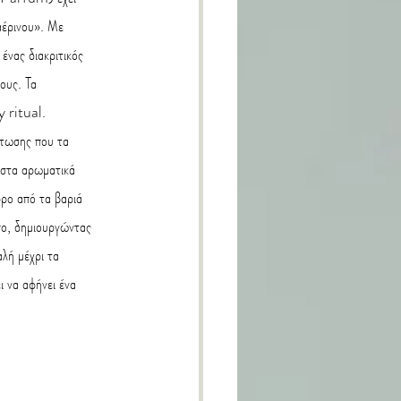
αέρινου». Με 
νας διακριτικός 
ους. Τα 
 ritual. 
άτωσης που τα 
ι στα αρωματικά 
φρο από τα βαριά 
πο, δημιουργώντας 
λή μέχρι τα 
 να αφήνει ένα 