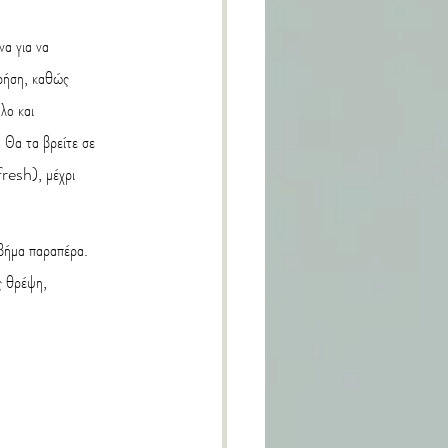
α για να 
χρήση, καθώς 
λο και 
 Θα τα βρείτε σε 
resh), μέχρι 
 βήμα παραπέρα. 
ς θρέψη, 