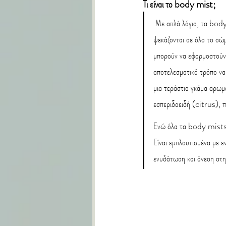
Τι είναι το body mist;
 Με απλά λόγια, τα body
ψεκάζονται σε όλο το σώμ
μπορούν να εφαρμοστούν 
αποτελεσματικό τρόπο να
μια τεράστια γκάμα αρωμ
εσπεριδοειδή (citrus), π
Ενώ όλα τα body mists φ
Είναι εμπλουτισμένα με 
ενυδάτωση και άνεση στη