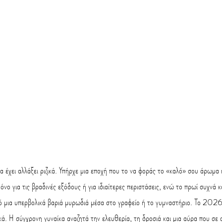
έχει αλλάξει ριζικά. Υπήρχε μια εποχή που το να φοράς το «καλό» σου άρωμα 
όνο για τις βραδινές εξόδους ή για ιδιαίτερες περιστάσεις, ενώ το πρωί συχνά 
ό μια υπερβολικά βαριά μυρωδιά μέσα στο γραφείο ή το γυμναστήριο. Το 2026,
κά. Η σύγχρονη γυναίκα αναζητά την ελευθερία, τη δροσιά και μια αύρα που σε 