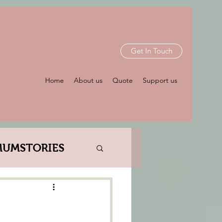
Get In Touch
Home
About us
Quote
Support us
MUMSTORIES
RL