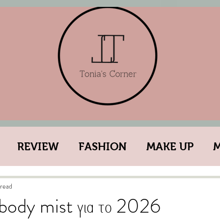
REVIEW
FASHION
MAKE UP
ESTYLE
YOU
WHAT???
GOSSIP GI
 read
 body mist για το 2026