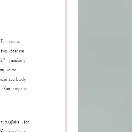
 Τα σημερινά 
ένες νότες και 
ic”, η απόλυτη 
ση, και το 
α καλύτερα body 
αλλιά, ακόμα και 
τι συμβαίνει μέσα 
e Parfum) έχει 