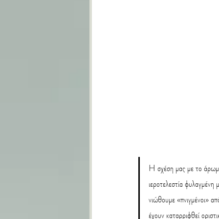
H σχέση μας με το άρωμα 
ιεροτελεστία φυλαγμένη μ
νιώθουμε «πνιγμένοι» απ
έχουν καταρριφθεί οριστι