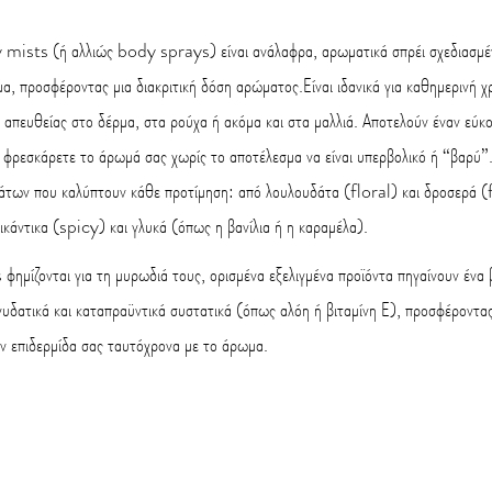
 mists (ή αλλιώς body sprays) είναι ανάλαφρα, αρωματικά σπρέι σχεδιασμέν
α, προσφέροντας μια διακριτική δόση αρώματος.Είναι ιδανικά για καθημερινή 
απευθείας στο δέρμα, στα ρούχα ή ακόμα και στα μαλλιά. Αποτελούν έναν εύκο
 φρεσκάρετε το άρωμά σας χωρίς το αποτέλεσμα να είναι υπερβολικό ή “βαρύ”.
άτων που καλύπτουν κάθε προτίμηση: από λουλουδάτα (floral) και δροσερά (f
ικάντικα (spicy) και γλυκά (όπως η βανίλια ή η καραμέλα).
ημίζονται για τη μυρωδιά τους, ορισμένα εξελιγμένα προϊόντα πηγαίνουν ένα
ενυδατικά και καταπραϋντικά συστατικά (όπως αλόη ή βιταμίνη Ε), προσφέροντα
ν επιδερμίδα σας ταυτόχρονα με το άρωμα.