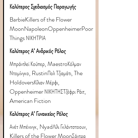
Καλύτερος Σχεδιασμός Παραγωγής
Barbie
Killers of the Flower 
MoonNapoleonOppenheimerPoor 
Things ΝΙΚΗΤΡΙΑ
Καλύτερος Α’ Ανδρικός Ρόλος
Μπράντλεϊ Κούπερ, MaestroΚόλμαν 
Ντομίνγκο, RustinΠολ Τζιαμάτι, 
The 
Holdovers
Κίλιαν Μέρφι, 
Oppenheimer ΝΙΚΗΤΗΣΤζέφρι Ράιτ, 
American Fiction
Καλύτερος Α’ Γυναικείος Ρόλος
Ανέτ Μπένινγκ, Nyad
Λίλι Γκλάντστοουν
, 
Killers of the Flower MoonΣάντρα 