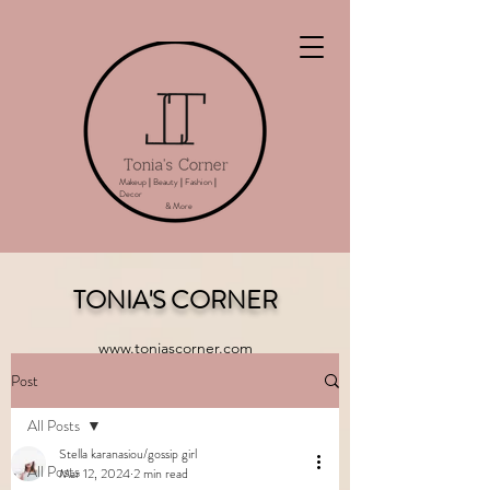
Makeup
|
Beauty
|
Fashion
|
Decor
& More
TONIA'S CORNER
www.toniascorner.com
Post
All Posts
Stella karanasiou/gossip girl
All Posts
Mar 12, 2024
2 min read