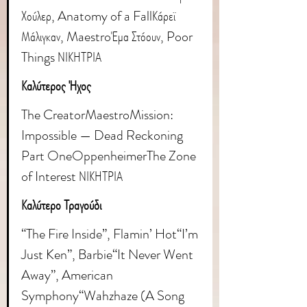
Χούλερ, Anatomy of a FallΚάρεϊ 
Μάλιγκαν, Maestro
Έμα Στόουν
, 
Poor 
Things
 ΝΙΚΗΤΡΙΑ
Καλύτερος Ήχος
The Creator
Maestro
Mission: 
Impossible — Dead Reckoning 
Part OneOppenheimerThe Zone 
of Interest ΝΙΚΗΤΡΙΑ
Καλύτερο Τραγούδι
“The Fire Inside”, Flamin’ Hot“I’m 
Just Ken”, Barbie“It Never Went 
Away”, American 
Symphony“Wahzhaze (A Song 