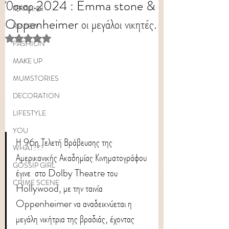
Όσκαρ 2024 : Emma stone &
ΠΕΡΙΠΟΙΗΣΗ
Oppenheimer οι μεγάλοι νικητές.
REVIEW
Rated NaN out of 5 stars.
FASHION
MAKE UP
MUMSTORIES
DECORATION
LIFESTYLE
YOU
Η 96η Τελετή Βράβευσης της 
WHAT???
Αμερικανικής Ακαδημίας Κινηματογράφου 
GOSSIP GIRL
έγινε  στο Dolby Theatre του 
CRIME SCENE
Hollywood, με την ταινία 
Oppenheimer να αναδεικνύεται η 
μεγάλη νικήτρια της βραδιάς, έχοντας 