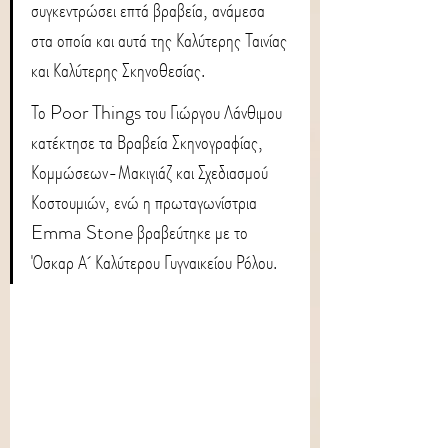
συγκεντρώσει επτά βραβεία, ανάμεσα 
στα οποία και αυτά της Καλύτερης Ταινίας 
και Καλύτερης Σκηνοθεσίας.
Το Poor Things του Γιώργου Λάνθιμου 
κατέκτησε τα Βραβεία Σκηνογραφίας, 
Κομμώσεων-Μακιγιάζ και Σχεδιασμού 
Κοστουμιών, ενώ η πρωταγωνίστρια 
Emma Stone βραβεύτηκε με το 
Όσκαρ Α΄ Καλύτερου Γυγναικείου Ρόλου.