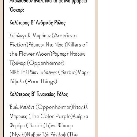
Ακολουθούν αναλυτικά τα φετινά βραβεία 
Όσκαρ:
Καλύτερος Β’ Ανδρικός Ρόλος
Στέρλινγκ Κ. Μπράουν (American 
Fiction)Ρόμπερτ Ντε Νίρο (Killers of 
the Flower Moon)Ρόμπερτ Ντάουνι 
Τζούνιορ (Oppenheimer) 
ΝΙΚΗΤΗΣΡάιαν Γκόσλινγκ (Barbie)Μαρκ 
Ράφαλο (Poor Things)
Καλύτερoς Β’ Γυναικείος Ρόλος
Έμιλι Μπλάντ (Oppenheimer)Ντανιέλ 
Μπρουκς (The Color Purple)Αμέρικα 
Φερέρα (Barbie)Τζόντι Φόστερ 
(Nyad)Ντιβάιν Τζόι Ράντλοφ (The 