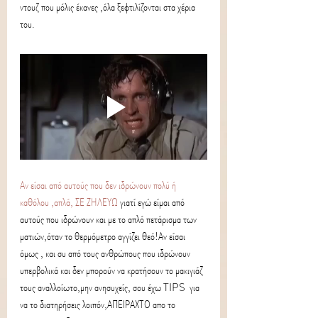
ντουζ που μόλις έκανες ,όλα ξεφτιλίζονται στα χέρια 
του.
Αν είσαι από αυτούς που δεν ιδρώνουν πολύ ή 
καθόλου ,απλά, ΣΕ ΖΗΛΕΥΩ 
γιατί εγώ είμαι από 
αυτούς που ιδρώνουν και με το απλό πετάρισμα των 
ματιών,όταν το θερμόμετρο αγγίζει θεό!Αν είσαι 
όμως , και συ από τους ανθρώπους που ιδρώνουν 
υπερβολικά και δεν μπορούν να κρατήσουν το μακιγιάζ 
τους αναλλοίωτο,μην ανησυχείς, σου έχω TIPS  για 
να το διατηρήσεις λοιπόν,ΑΠΕΙΡΑΧΤΟ απο το 