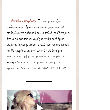
- Μην κάνεις υπερβολές. 
Το πολύ μακιγιάζ σε 
συνδυασμό με  ιδρώτα είναι ακόμα χειρότερο. Μην 
επιβαρύνεις το πρόσωπό σου με πολλά  προϊόντα,κι αν 
θες να το αφήσεις και χωρίς μακιγιάζ(ποτέ όμως 
χωρίς αντιηλιακή) ,τόσο το καλύτερο ,θα αναπνεύσει 
και θα ηρεμήσει και μην ξεχνάς ότι θα έχεις μία 
καλοκαιρινή λάμψη στο πρόσωπο, πιο μαυρισμένη 
επιδερμίδα που αυτό από μόνο του (και με ένα 
κραγιονάκι)δίνει αυτό το SUMMER GLOW !