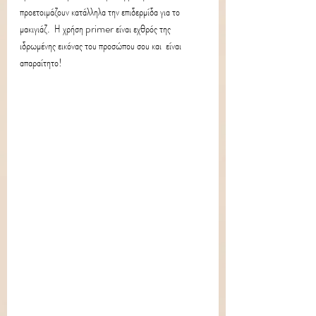
προετοιμάζουν κατάλληλα την επιδερμίδα για το 
μακιγιάζ.  Η χρήση primer είναι εχθρός της 
ιδρωμένης εικόνας του προσώπου σου και  είναι 
απαραίτητο!