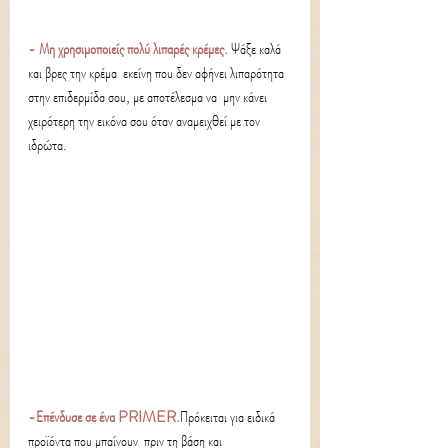
- Μη χρησιμοποιείς πολύ λιπαρές κρέμες. 
Ψάξε καλά 
και βρες την κρέμα  εκείνη που δεν αφήνει λιπαρότητα 
στην επιδερμίδα σου, με αποτέλεσμα να  μην κάνει 
χειρότερη την εικόνα σου όταν αναμειχθεί με τον 
ιδρώτα. 
-Επένδυσε σε ένα PRIMER.
Πρόκειται για ειδικά 
προϊόντα που μπαίνουν  πριν τη βάση και 