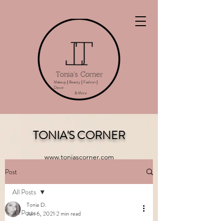
Makeup
|
Beauty
|
Fashion
|
Decor
& More
TONIA'S CORNER
www.toniascorner.com
Post
All Posts
Tonia D.
All Posts
Jun 6, 2021
2 min read