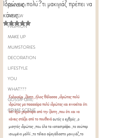
Ιδρώνεις πολύ?τι μακιγιάζ πρέπει να
ΠΕΡΙΠΟΙΗΣΗ
κάνεις.
REVIEW
Rated NaN out of 5 stars.
FASHION
MAKE UP
MUMSTORIES
DECORATION
LIFESTYLE
YOU
WHAT???
Καλοκαίρι ,ζέστη ,ήλιος θάλασσα ,ιδρώτας πολύ 
GOSSIP GIRL
ιδρώτας μα πααααάρα πολύ ιδρώτας και εννοείται ότι 
CRIME SCENE
δεν έχω χειρότερο από την ζέστη ,που ότι και να 
κάνεις στάζει από το πουθενά 
αυτός ο εχθρός ,ο 
μισητός ιδρώτας ,που όλα τα καταστρέφει ,το σούπερ 
ισιωμένο μαλλί ,το τέλειο αψεγάδιαστο μακιγιάζ,το 