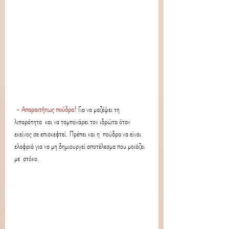
- Απαραιτήτως πούδρα! 
Για να μαζέψει τη 
λιπαρότητα  και να ταμπονάρει τον ιδρώτα όταν 
εκείνος σε επισκεφτεί. Πρέπει και η  πούδρα να είναι 
ελαφριά για να μη δημιουργεί αποτέλεσμα που μοιάζει 
με  στόκο.