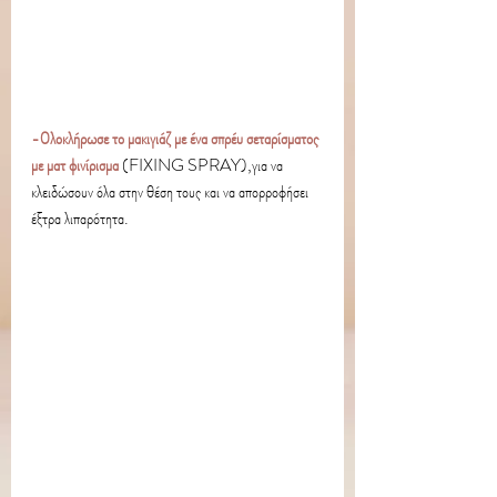
-Ολοκλήρωσε το μακιγιάζ με ένα σπρέυ σεταρίσματος 
με ματ φινίρισμα 
(FIXING SPRAY),για να 
κλειδώσουν όλα στην θέση τους και να απορροφήσει 
έξτρα λιπαρότητα.