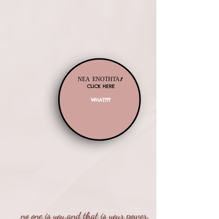
ΝΕΑ ΕΝΟΤΗΤΑ!
CLICK HERE
WHAT???
new!
no one is you,and that is your power.