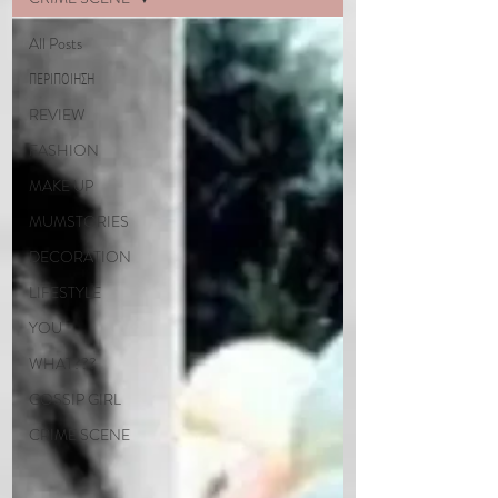
All Posts
ΠΕΡΙΠΟΙΗΣΗ
REVIEW
FASHION
MAKE UP
MUMSTORIES
DECORATION
LIFESTYLE
YOU
WHAT???
GOSSIP GIRL
CRIME SCENE