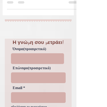
TED BUDDY : αμερικανός
serial killer.
Ted Bundy, πλήρως Theodore Robert Bundy,
(γεννημένος στις 24 Νοεμβρίου 1946, Μπέρλινγκτον,
Βερμόντ, ΗΠΑ - πέθανε στις 24 Ιανουαρίου 1989,...
Η γνώμη σου μετράει!
Όνομα(προαιρετικό)