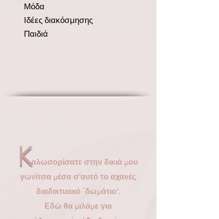
Μόδα
Ιδέες διακόσμησης
Παιδιά
K
αλωσορίσατε στην δικιά μου
γωνίτσα μέσα σ'αυτό το αχανές
διαδικτυακό ΄δωμάτιο'.
Εδώ θα μιλάμε για