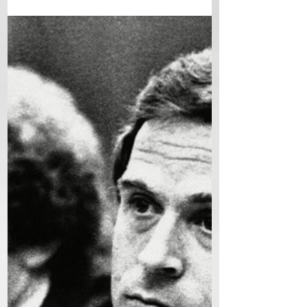
Μιλγουόκι, Ουισκόνσιν, Η.Π.Α. - πέθανε στις 28
Νοεμβρίου 1994, Portage, Ουισκόνσιν)...