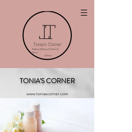
Makeup
|
Beauty
|
Fashion
|
Decor
& More
TONIA'S CORNER
www.toniascorner.com