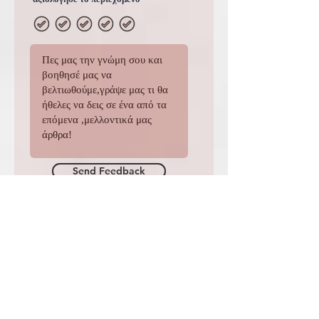
Επώνυμο(προαιρετικό)
Email
αξιολόγησε το περιεχόμενο
Send Feedback