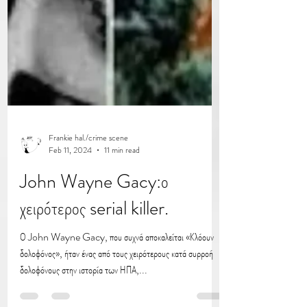
Frankie hal./crime scene
Feb 11, 2024
11 min read
John Wayne Gacy:ο
χειρότερος serial killer.
Ο John Wayne Gacy, που συχνά αποκαλείται «Κλόουν
δολοφόνος», ήταν ένας από τους χειρότερους κατά συρροή