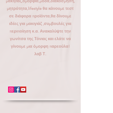
μακιγιάζ,ομορφιά,μόδα,διακόσμηση,
μητρότητα,lifestyle θα κάνουμε τεστ
σε διάφορα προϊόντα,θα δίνουμε
ιδέες για μακιγιάζ ,συμβουλές για
περιποίηση κ.α. Ανακαλύψτε την
γωνίτσα της Τόνιας και ελάτε να
γίνουμε μια όμορφη παρεούλα!
λαβ Τ.