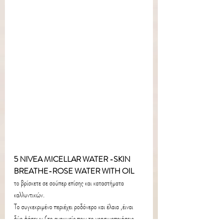
5 NIVEA MICELLAR WATER -SKIN 
BREATHE-ROSE WATER WITH OIL
το βρίσκετε σε σούπερ επίσης και καταστήματα 
καλλυντικών.
Το συγκεκριμένο περιέχει ροδόνερο και έλαια ,έιναι 
δύο φάσεων (το ανακινείς πριν το χρησιμοποιήσεις 