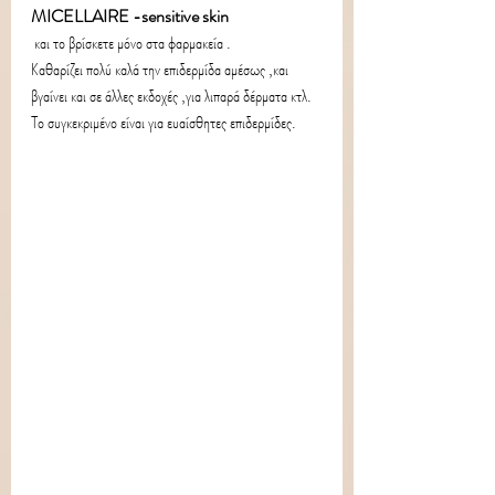
MICELLAIRE -sensitive skin 
 και το βρίσκετε μόνο στα φαρμακεία .
Καθαρίζει πολύ καλά την επιδερμίδα αμέσως ,και 
βγαίνει και σε άλλες εκδοχές ,για λιπαρά δέρματα κτλ.
Το συγκεκριμένο είναι για ευαίσθητες επιδερμίδες.