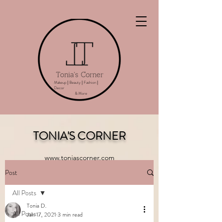
Makeup
|
Beauty
|
Fashion
|
Decor
& More
TONIA'S CORNER
www.toniascorner.com
Post
All Posts
Tonia D.
All Posts
Jan 17, 2021
3 min read