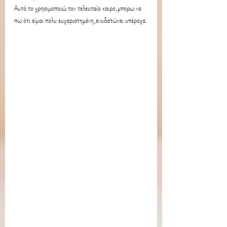
Αυτό το χρησιμοποιώ τον τελευταίο καιρο,μπορω να 
πω ότι είμαι πολυ ευχαριστημένη,ενυδατώνει υπέροχα.