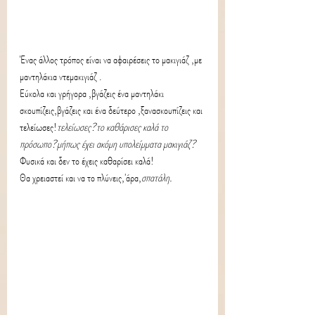
Ένας άλλος τρόπος είναι να αφαιρέσεις το μακιγιάζ ,με 
μαντηλάκια ντεμακιγιάζ .
Εύκολα και γρήγορα ,βγάζεις ένα μαντηλάκι 
σκουπίζεις,βγάζεις και ένα δεύτερο ,ξανασκουπίζεις και 
τελείωσες!
τελείωσες?το καθάρισες καλά το 
πρόσωπο?μήπως έχει ακόμη υπολείμματα μακιγιάζ?
Φυσικά και δεν το έχεις καθαρίσει καλά!
Θα χρειαστεί και να το πλύνεις,'άρα,
σπατάλη.