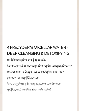
4 FREZYDERM MICELLAR WATER -
DEEP CLEANSING & DETOXIFYING
το βρίσκετε μόνο στα φαρμακεία.
Καταπληκτικό το συγκεκριμένο νεράκι ,απομακρύνει τις 
τοξίνες απο το δέρμα  και το καθαρίζει απο τους 
ρύπους του περιβάλλοντος.
Λίγο με χαλάει η έντονη μυρωδιά του δεν σας 
κρύβω,κατά τα άλλα είναι πολύ καλό!