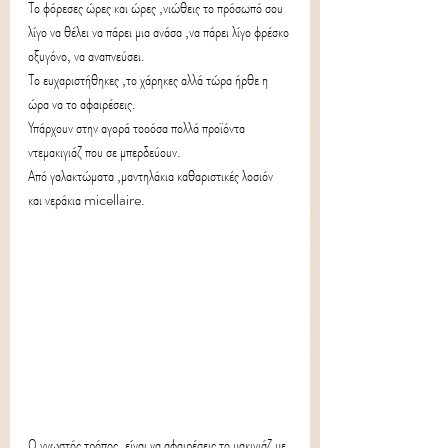
Το φόρεσες ώρες και ώρες ,νιώθεις το πρόσωπό σου 
λίγο να θέλει να πάρει μια ανάσα ,να πάρει λίγο φρέσκο 
οξυγόνο, να αναπνεύσει.
Το ευχαριστήθηκες ,το χάρηκες αλλά τώρα ήρθε η 
ώρα να το αφαιρέσεις.
Υπάρχουν στην αγορά τοοόσα πολλά προϊόντα 
ντεμακιγιάζ που σε μπερδεύουν.
Από γαλακτώματα ,μαντηλάκια καθαριστικές λοσιόν 
και νεράκια micellaire. 
Ο γνωστός τρόπος, είναι να αφαιρέσεις το μακιγιάζ με 