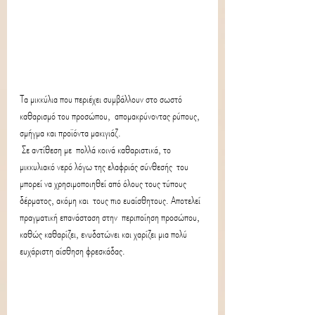
Τα μικκύλια που περιέχει συμβάλλουν στο σωστό 
καθαρισμό του προσώπου,  απομακρύνοντας ρύπους, 
σμήγμα και προϊόντα μακιγιάζ.
 Σε αντίθεση με  πολλά κοινά καθαριστικά, το 
μικκυλιακό νερό λόγω της ελαφριάς σύνθεσής  του 
μπορεί να χρησιμοποιηθεί από όλους τους τύπους 
δέρματος, ακόμη και  τους πιο ευαίσθητους. Αποτελεί 
πραγματική επανάσταση στην  περιποίηση προσώπου, 
καθώς καθαρίζει, ενυδατώνει και χαρίζει μια πολύ  
ευχάριστη αίσθηση φρεσκάδας. 