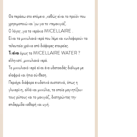
Θα περάσω στο επόμενο ,καθώς είναι το προϊόν που 
χρησιμοποιώ και 'γω για το ντεμακιγιάζ.
Ο λόγος ,για τα νεράκια MICELLAIRE .
Είναι τα μικκυλιακά νερά που λέμε και κυκλοφορούν τα 
τελευταία χρόνια από διάφορες εταιρείες.
Τι είναι
 όμως τα MICELLAIRE WATER ? 
ελληνιστί ,μικκυλιακά νερά.
Το μικκυλιακό νερό είναι ένα υδατοειδές διάλυμα με 
ελαφριά και ήπια σύνθεση. 
Περιέχει διάφορα ενυδατικά συστατικά, όπως η 
γλυκερίνη, αλλά και μικκύλια, τα οποία μαγνητίζουν 
τους ρύπους και το μακιγιάζ, διατηρώντας την 
επιδερμίδα καθαρή και υγιή. 