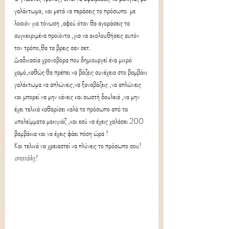
γαλάκτωμα, και μετά να περάσεις το πρόσωπο  με 
λοσιόν για τόνωση ,αφού όταν θα αγοράσεις τα 
συγκεκριμένα προϊόντα ,για να ακολουθήσεις αυτόν 
τον τρόπο,θα τα βρεις σαν σετ.
Διαδικασία χρονοβόρα που δημιουργεί ένα μικρό 
χαμό,καθώς θα πρέπει να βάζεις συνέχεια στο βαμβάκι 
γαλάκτωμα να απλώνεις,να ξαναβάζεις ,να απλώνεις 
και μπορεί να μην κάνεις και σωστή δουλειά ,να μην 
έχει τελικά καθαρίσει καλά το πρόσωπο από τα 
υπολείμματα μακιγιάζ ,και εσύ να έχεις χαλάσει 200 
βαμβάκια και να έχεις φάει πόση ώρα !
Και τελικά να χρειαστεί να πλύνεις το πρόσωπο σου!
σπατάλη!