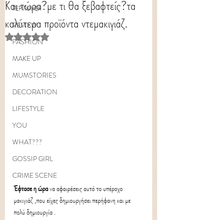
Και τώρα?με τι θα ξεβαφτείς?τα
ΠΕΡΙΠΟΙΗΣΗ
καλύτερα προϊόντα ντεμακιγιάζ.
REVIEW
Rated NaN out of 5 stars.
FASHION
MAKE UP
MUMSTORIES
DECORATION
LIFESTYLE
YOU
WHAT???
GOSSIP GIRL
CRIME SCENE
Έφτασε η ώρα
να αφαιρέσεις αυτό το υπέροχο 
μακιγιάζ ,που είχες δημιουργήσει περήφανη και με 
πολύ δημιουργία .