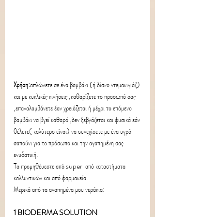
Χρήση:
απλώνετε σε ένα βαμβάκι (ή δίσκο ντεμακιγιάζ) 
και με κυκλικές κινήσεις ,καθαρίζετε το προσωπό σας 
,επαναλαμβάνετε έαν χρειάζεται ή μέχρι το επόμενο 
βαμβάκι να βγεί καθαρό ,δεν ξεβγάζεται και φυσικά εάν 
θέλετε( καλύτερο είναι) να συνεχίσετε με ένα υγρό 
σαπούνι για το πρόσωπο και την αγαπημένη σας 
ενυδατική.
Τα προμηθέυεστε από super  από καταστήματα 
καλλυντικών και από φαρμακεία.
Μερικά από τα αγαπημένα μου νεράκια:
1 BIODERMA SOLUTION 