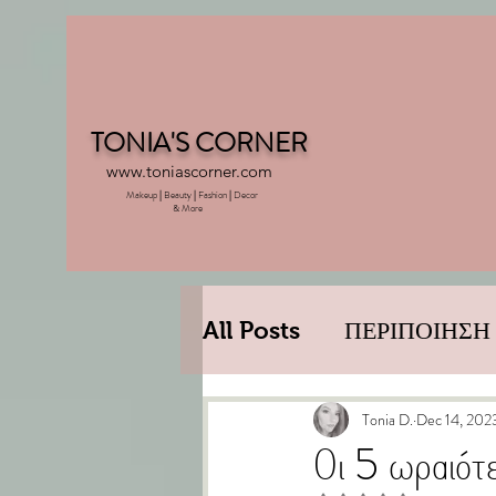
TONIA'S CORNER
www.toniascorner.com
Makeup
|
Beauty
|
Fashion
|
Decor
& More
All Posts
ΠΕΡΙΠΟΙΗΣΗ
DECORATION
LIF
Tonia D.
Dec 14, 202
Οι 5 ωραιότε