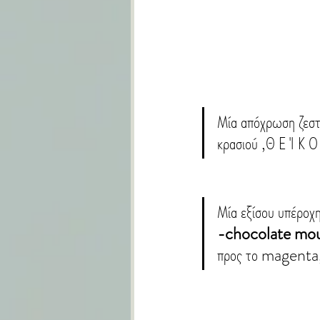
Μία απόχρωση ζεστή
κρασιού ,Θ Ε Ί Κ Ο 
Μία εξίσου υπέροχη
-chocolate mo
προς το magenta,σ