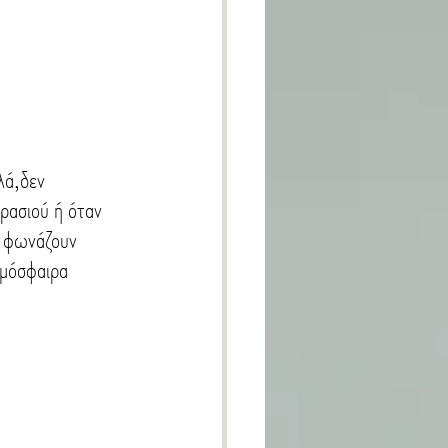
λά,δεν 
ρασιού ή όταν 
ς φωνάζουν 
τμόσφαιρα 