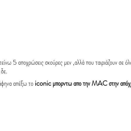
είνω 5 αποχρώσεις σκούρες μεν ,αλλά που ταιριάζουν σε όλ
 δε.
 άφηνα απέξω το
 iconic μπορντω απο την MAC στην απόχ