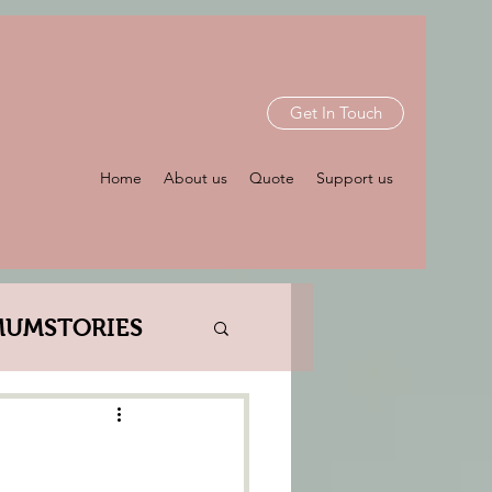
Get In Touch
Home
About us
Quote
Support us
MUMSTORIES
RL