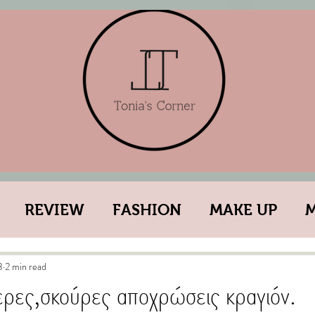
REVIEW
FASHION
MAKE UP
ESTYLE
YOU
WHAT???
GOSSIP GI
3
2 min read
ρες,σκούρες αποχρώσεις κραγιόν.