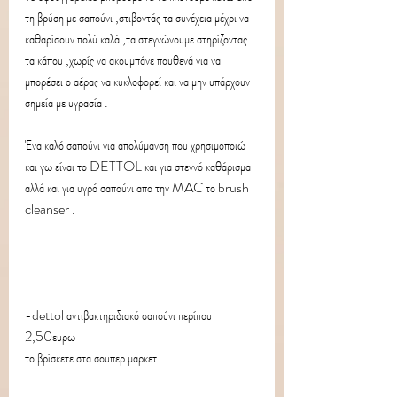
τη βρύση με σαπούνι ,στιβοντάς τα συνέχεια μέχρι να 
καθαρίσουν πολύ καλά ,τα στεγνώνουμε στηρίζοντας 
τα κάπου ,χωρίς να ακουμπάνε πουθενά για να 
μπορέσει ο αέρας να κυκλοφορεί και να μην υπάρχουν 
σημεία με υγρασία .
Ένα καλό σαπούνι για απολύμανση που χρησιμοποιώ 
και γω είναι το DETTOL και για στεγνό καθάρισμα 
αλλά και για υγρό σαπούνι απο την MAC το brush 
cleanser .
-dettol αντιβακτηριδιακό σαπούνι περίπου 
2,50ευρω
το βρίσκετε στα σουπερ μαρκετ.