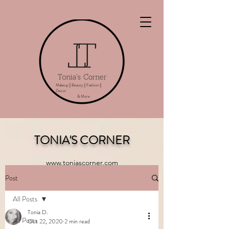
Makeup
|
Beauty
|
Fashion
|
Decor
& More
TONIA'S CORNER
www.toniascorner.com
Post
All Posts
Tonia D.
All Posts
Oct 22, 2020
2 min read