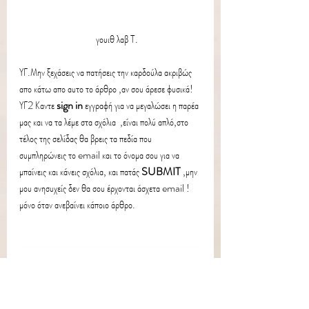
                                     γουιθ λαβ Τ.
ΥΓ
.Μην ξεχάσεις να πατήσεις την καρδούλα ακριβώς 
απο κάτω απο αυτο το άρθρο ,αν σου άρεσε φυσικά!
ΥΓ2 
Καντε 
sign in 
εγγραφή για να μεγαλώσει η παρέα 
μας και να τα λέμε στα σχόλια  ,είναι πολύ απλό,στο 
τέλος της σελίδας θα βρεις τα πεδία που 
συμπληρώνεις το email και το όνομα σου για να 
μπαίνεις και κάνεις σχόλια, και πατάς 
SUBMIT
 ,μην 
μου ανησυχείς δεν θα σου έρχονται άσχετα email ! 
μόνο όταν ανεβαίνει κάποιο άρθρο.