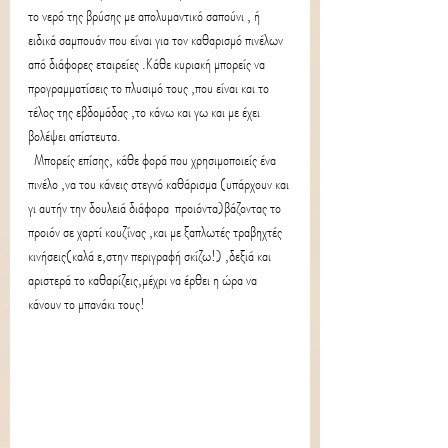
το νερό της βρύσης με απολυμαντικό σαπούνι , ή 
ειδικά σαμπουάν που είναι για τον καθαρισμό πινέλων 
από διάφορες εταιρείες .Κάθε κυριακή μπορείς να 
προγραμματίσεις το πλυσιμό τους ,που είναι και το 
τέλος της εβδομάδας ,το κάνω και γω και με έχει 
βολέψει απίστευτα.
  Μπορείς επίσης, κάθε φορά που χρησιμοποιείς ένα 
πινέλο ,να του κάνεις στεγνό καθάρισμα (υπάρχουν και 
γι αυτήν την δουλειά διάφορα  προιόντα)βάζοντας το 
προιόν σε χαρτί κουζίνας ,και με ξαπλωτές τραβηχτές 
κινήσεις(καλά ε,στην περιγραφή σκίζω!) ,δεξιά και 
αριστερά το καθαρίζεις,μέχρι να έρθει η ώρα να  
κάνουν το μπανάκι τους!