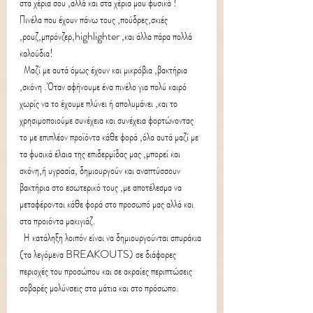
στα χέρια σου ,αλλά και στα χέρια μου φυσικά !
Πινέλα που έχουν πάνω τους ,πούδρες,σκιές 
,ρουζ,μπρόνζερ,highlighter ,και άλλα πάρα πολλά 
καλούδια!
  Μαζί με αυτά όμως έχουν και μικρόβια ,βακτήρια 
,σκόνη .Όταν αφήνουμε ένα πινέλο για πολύ καιρό  
χωρίς να το έχουμε πλύνει ή απολυμάνει ,και το 
χρησιμοποιούμε συνέχεια και συνέχεια φορτώνοντας 
το με επιπλέον προϊόντα κάθε φορά ,όλα αυτά μαζί με 
τα φυσικά έλαια της επιδερμίδας μας ,μπορεί και 
σκόνη,ή υγρασία, δημιουργούν και αναπτύσσουν 
βακτήρια στο εσωτερικό τους ,με αποτέλεσμα να 
μεταφέρονται κάθε φορά στο προσωπό μας αλλά και 
στα προιόντα μακιγιάζ.
  Η κατάληξη λοιπόν είναι να δημιουργούνται σπυράκια 
(τα λεγόμενα 
BREAKOUTS)
 σε διάφορες 
περιοχές του προσώπου και σε ακραίες περιπτώσεις 
σοβαρές μολύνσεις στα μάτια και στο πρόσωπο.