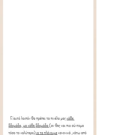
  Γι΄αυτό λοιπόν θα πρέπει τα πινέλα μας 
κάθε 
βδομάδα, μα κάθε βδομάδα 
(αν θες και πιο σύντομα 
τόσο το καλύτερο)
να τα πλένουμε
 κανονικά ,κάτω από 