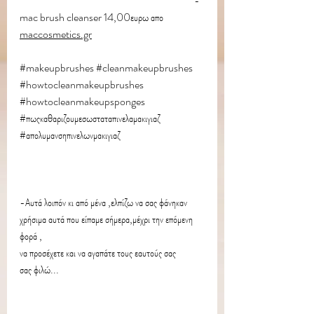
                                                                                   -
mac brush cleanser 14,00ευρω απο 
maccosmetics.gr
#makeupbrushes
#cleanmakeupbrushes
#howtocleanmakeupbrushes
#howtocleanmakeupsponges
#πωςκαθαριζουμεσωσταταπινελαμακιγιαζ
#απολυμανσηπινελωνμακιγιαζ
-Αυτά λοιπόν κι από μένα ,ελπίζω να σας φάνηκαν 
χρήσιμα αυτά που είπαμε σήμερα,μέχρι την επόμενη 
φορά ,
να προσέχετε και να αγαπάτε τους εαυτούς σας
σας φιλώ...