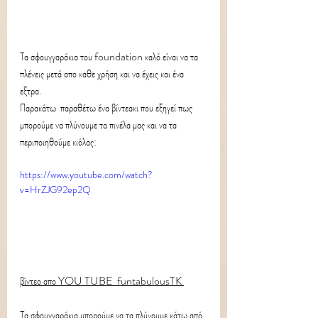
Τα σφουγγαράκια του foundation καλό είναι να τα 
πλένεις μετά απο καθε χρήση και να έχεις και ένα 
εξτρα.
Παρακάτω  παραθέτω ένα βίντεακι που εξηγεί πως 
μπορούμε να πλύνουμε τα πινέλα μας και να τα 
περιποιηθούμε κιόλας:
https://www.youtube.com/watch?
v=HrZJG92ep2Q
βίντεο απο YOU TUBE  funtabulousTK 
Τα σφουγγαράκια μπορούμε να τα πλύνουμε κάτω από 