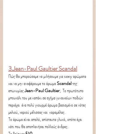
3.Jean-Paul Gaultier Scandal
Πώς θα μπορούσαμε να μιλήσουμε για sexy αρώματα 
και να μην αναφέρουμε το άρωμα 
Scandal
 της 
επωνυμίας 
Jean-Paul Gaultier
;  Το πρωτότυπο 
μπουκάλι του με καπάκι σε σχήμα γυναικείων ποδιών 
περιέχει  ένα πολύ γκουρμέ άρωμα βασισμένο σε νότες 
μελιού, κεριού μέλισσας και  καραμέλας. 
Το άρωμα είναι απαλό, απίστευτα γλυκό, οπότε έχει 
κάτι που θα αποπλανήσει πολλούς άνδρες.
Το βρίσκιες 
ΕΔΩ