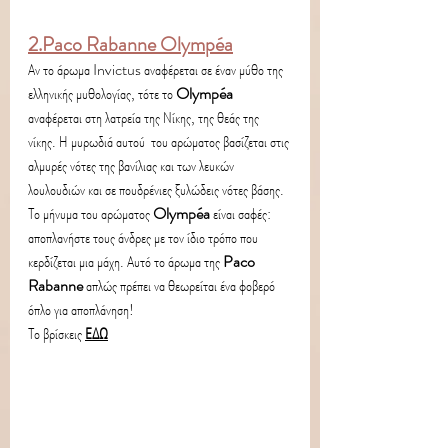
2.Paco Rabanne Olympéa
Αν το άρωμα Invictus αναφέρεται σε έναν μύθο της 
ελληνικής μυθολογίας, τότε το
 Olympéa
αναφέρεται στη λατρεία της Νίκης, της θεάς της 
νίκης. Η μυρωδιά αυτού  του αρώματος βασίζεται στις 
αλμυρές νότες της βανίλιας και των λευκών  
λουλουδιών και σε πουδρένιες ξυλώδεις νότες βάσης.
Το μήνυμα του αρώματος 
Olympéa 
είναι σαφές: 
αποπλανήστε τους άνδρες με τον ίδιο τρόπο που 
κερδίζεται μια μάχη. Αυτό το άρωμα της 
Paco 
Rabanne
 απλώς πρέπει να θεωρείται ένα φοβερό 
όπλο για αποπλάνηση! 
Το βρίσκεις 
ΕΔΩ