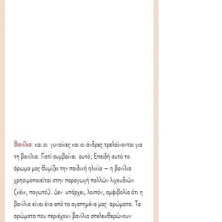
Βανίλια
:
 και οι  γυναίκες και οι άνδρες τρελαίνονται για 
τη βανίλια. Γιατί συμβαίνει  αυτό; Επειδή αυτό το 
άρωμα μας θυμίζει την παιδική ηλικία – η βανίλια  
χρησιμοποιείται στην παραγωγή πολλών λιχουδιών 
(κέικ, παγωτό). Δεν  υπάρχει, λοιπόν, αμφιβολία ότι η 
βανίλια είναι ένα από τα αγαπημένα μας  αρώματα. Τα 
αρώματα που περιέχουν βανίλια απελευθερώνουν 