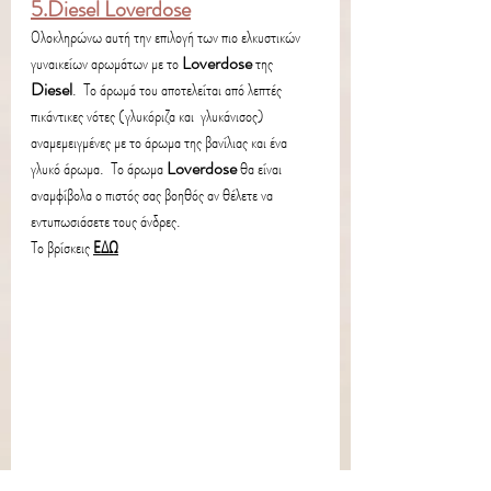
5.Diesel Loverdose
Ολοκληρώνω αυτή την επιλογή των πιο ελκυστικών 
γυναικείων αρωμάτων με το 
Loverdose
 της
Diesel
.  Το άρωμά του αποτελείται από λεπτές 
πικάντικες νότες (γλυκόριζα και  γλυκάνισος) 
αναμεμειγμένες με το άρωμα της βανίλιας και ένα 
γλυκό άρωμα.  Το άρωμα 
Loverdose 
θα είναι 
αναμφίβολα ο πιστός σας βοηθός αν θέλετε να 
εντυπωσιάσετε τους άνδρες.
Το βρίσκεις 
ΕΔΩ
info from 
notino.gr