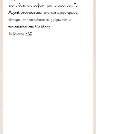
έναν άνδρες να στραφούν προς το μέρος σας. Το 
Agent provocateur
 είναι ένα ισχυρό άρωμα, 
σίγουρα μην προκαλέσετε τους γύρω σας με 
περισσότερες από δύο 
δόσεις.
Το βρίσκεις
ΕΔΩ