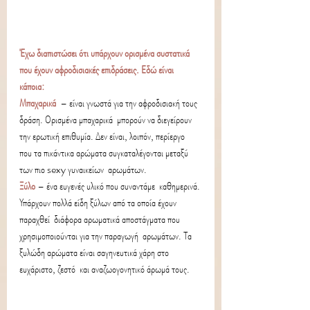
Έχω διαπιστώσει ότι υπάρχουν ορισμένα συστατικά 
που έχουν αφροδισιακές επιδράσεις. Εδώ είναι 
κάποια: 
Μπαχαρικά
 – είναι γνωστά για την αφροδισιακή τους 
δράση. Ορισμένα μπαχαρικά  μπορούν να διεγείρουν 
την ερωτική επιθυμία. Δεν είναι, λοιπόν, περίεργο  
που τα πικάντικα αρώματα συγκαταλέγονται μεταξύ 
των πιο sexy γυναικείων  αρωμάτων.
Ξύλο
– ένα ευγενές υλικό που συναντάμε  καθημερινά. 
Υπάρχουν πολλά είδη ξύλων από τα οποία έχουν 
παραχθεί  διάφορα αρωματικά αποστάγματα που 
χρησιμοποιούνται για την παραγωγή  αρωμάτων. Τα 
ξυλώδη αρώματα είναι σαγηνευτικά χάρη στο 
ευχάριστο, ζεστό  και αναζωογονητικό άρωμά τους.