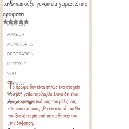
τα 5 πιο σέξυ γυναικεία χειμωνιάτικα
ΠΕΡΙΠΟΙΗΣΗ
αρώματα
REVIEW
Rated NaN out of 5 stars.
FASHION
MAKE UP
MUMSTORIES
DECORATION
LIFESTYLE
YOU
Τ
WHAT???
ο άρωμα δεν είναι απλώς ένα στοιχείο 
που μας χαρακτηρίζει,θα έλεγα ότι είναι 
GOSSIP GIRL
ένα χαρακτηριστικό μας που μόλις μας 
CRIME SCENE
πλησιάσει κάποιος ,θα είναι αυτό που θα 
του ξυπνήσει μία από τις αισθήσεις του 
,την όσφρηση.