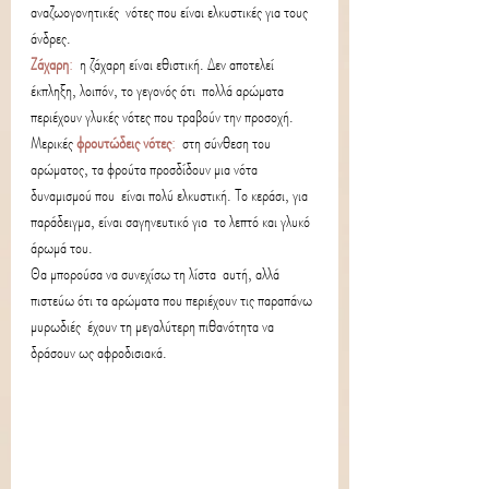
αναζωογονητικές  νότες που είναι ελκυστικές για τους 
άνδρες.
Ζάχαρη
:
  η ζάχαρη είναι εθιστική. Δεν αποτελεί 
έκπληξη, λοιπόν, το γεγονός ότι  πολλά αρώματα 
περιέχουν γλυκές νότες που τραβούν την προσοχή.
Μερικές 
φρουτώδεις νότες
:
  στη σύνθεση του 
αρώματος, τα φρούτα προσδίδουν μια νότα 
δυναμισμού που  είναι πολύ ελκυστική. Το κεράσι, για 
παράδειγμα, είναι σαγηνευτικό για  το λεπτό και γλυκό 
άρωμά του. 
Θα μπορούσα να συνεχίσω τη λίστα  αυτή, αλλά 
πιστεύω ότι τα αρώματα που περιέχουν τις παραπάνω 
μυρωδιές  έχουν τη μεγαλύτερη πιθανότητα να 
δράσουν ως αφροδισιακά.