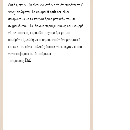
Αυτή η επωνυμία είναι γνωστή για το ότι παράγει πολύ 
sexy αρώματα. Το άρωμα 
Bonbon
  είναι 
σαγηνευτικό με το παιχνιδιάρικο μπουκάλι του σε 
σχήμα κόμπου. Το  άρωμα περιέχει γλυκές και γκουρμέ 
νότες: φρούτα, καραμέλα, κεχριμπάρι με  μια 
πουδρένια ξυλώδη νότα δημιουργούν ένα μεθυστικό 
κοκτέιλ που κάνει  πολλούς άνδρες να κυνηγούν όποια 
γυναίκα φοράει αυτό το άρωμα.
Το βρίσκεις 
ΕΔΩ