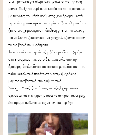
Είτε πρόκειται για φλερτ είτε πρόκειται για την δική 
μας επιδίωξη να μυρίζουμε ωραία και να ταξιδεύουμε 
με τις νότες του κάθε αρώματος ,ένα άρωμα- κατά 
την γνώμη μου- πρέπει να μυρίζει σέξι αισθησιακά και 
ζεστά,τον χειμώνα,που η διάθεση γίνεται πιο cozy , 
πιο να θες να ζεσταίνεσαι ,να χουχουλιάζεις να φοράς 
τα πιο βαριά σου υφάσματα.
Το καλοκαίρι και την άνοιξη ,ξέρουμε όλοι τι ζητάμε 
από ένα άρωμα ,και αυτό δεν είναι άλλο από την 
δροσερή ,λουλουδένια και φρέσκια μυρωδιά του ,που 
παίζει καταλυτικό παράγοντα για την ψυχολογία 
μας,πιο ανεβαστικό ,πιο εμψυχωτικό.
Σου έχω 5 σέξι (και όποιος αντέξει) χειμωνιάτικα 
αρώματα και τι επιρροή μπορεί να ασκήσει πάνω μας, 
ένα άρωμα ανάλογα με τις νότες που περιέχει.