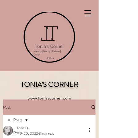
Makeup
|
Beauty
|
Fashion
|
Decor
& More
TONIA'S CORNER
www.toniascorner.com
Post
All Posts
Tonia D.
All Posts
Nov 20, 2022
3 min read