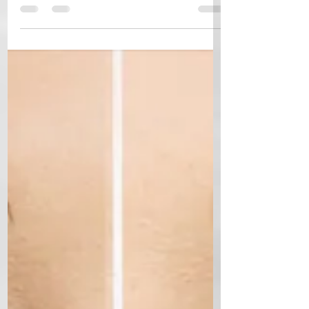
,αψεγάδιαστη περιοχή κάτω από τα μάτια,ένα φωτεινό βλέμμα
που θα ολοκληρώσει...