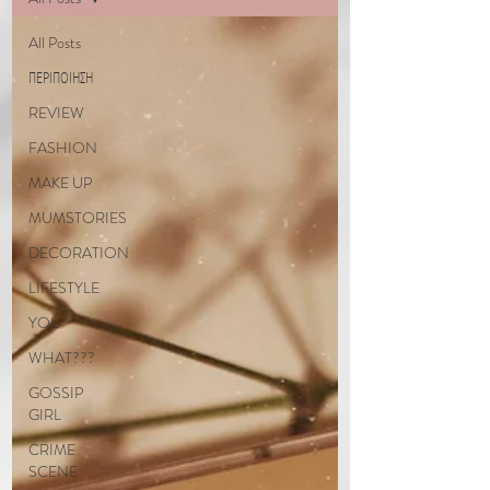
All Posts
ΠΕΡΙΠΟΙΗΣΗ
REVIEW
FASHION
MAKE UP
MUMSTORIES
DECORATION
LIFESTYLE
YOU
WHAT???
GOSSIP
GIRL
CRIME
SCENE