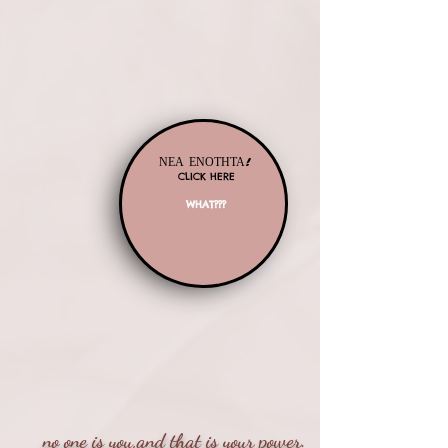
ΝΕΑ ΕΝΟΤΗΤΑ!
CLICK HERE
WHAT???
new!
no one is you,and that is your power.