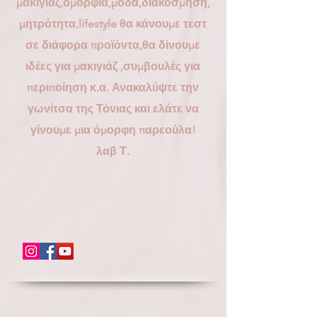
μακιγιάζ,ομορφιά,μόδα,διακόσμηση,
μητρότητα,lifestyle θα κάνουμε τεστ
σε διάφορα προϊόντα,θα δίνουμε
ιδέες για μακιγιάζ ,συμβουλές για
περιποίηση κ.α. Ανακαλύψτε την
γωνίτσα της Τόνιας και ελάτε να
γίνουμε μια όμορφη παρεούλα!
λαβ Τ.