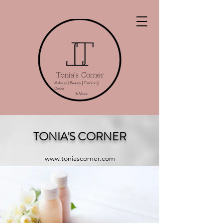
Makeup
|
Beauty
|
Fashion
|
Decor
& More
TONIA'S CORNER
www.toniascorner.com