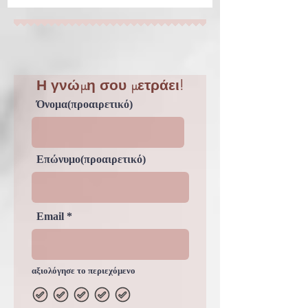
όμορφα και ωραία και μετά από κάποια ώρα να παρατηρείς
,ότι στην περιοχή των...
Η γνώμη σου μετράει!
Όνομα(προαιρετικό)
Επώνυμο(προαιρετικό)
Email