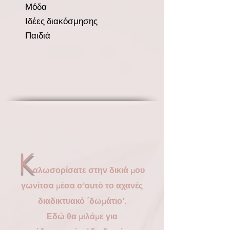
Μόδα
Ιδέες διακόσμησης
Παιδιά
K
αλωσορίσατε στην δικιά μου
γωνίτσα μέσα σ'αυτό το αχανές
διαδικτυακό ΄δωμάτιο'.
Εδώ θα μιλάμε για