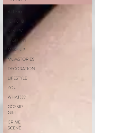
All Posts
ΠΕΡΙΠΟΙΗΣΗ
REVIEW
FASHION
MAKE UP
MUMSTORIES
DECORATION
LIFESTYLE
YOU
WHAT???
GOSSIP
GIRL
CRIME
SCENE