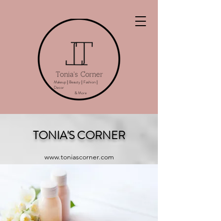
Makeup
|
Beauty
|
Fashion
|
Decor
& More
TONIA'S CORNER
www.toniascorner.com