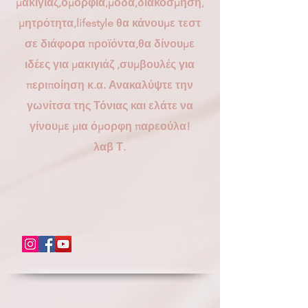
μακιγιάζ,ομορφιά,μόδα,διακόσμηση,
μητρότητα,lifestyle θα κάνουμε τεστ
σε διάφορα προϊόντα,θα δίνουμε
ιδέες για μακιγιάζ ,συμβουλές για
περιποίηση κ.α. Ανακαλύψτε την
γωνίτσα της Τόνιας και ελάτε να
γίνουμε μια όμορφη παρεούλα!
λαβ Τ.