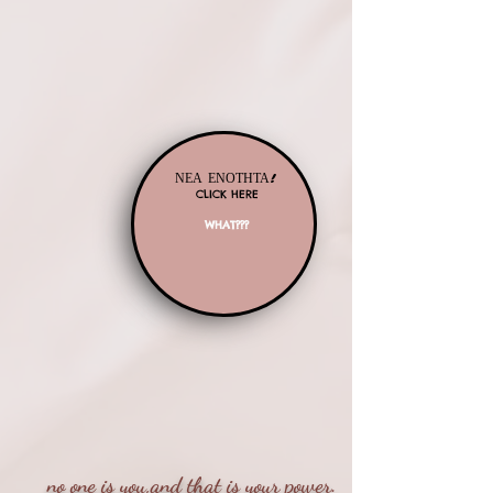
ΝΕΑ ΕΝΟΤΗΤΑ!
CLICK HERE
WHAT???
new!
no one is you,and that is your power.